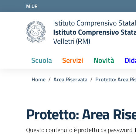
Vai ai contenuti
MIUR
Vai al menu di navigazione
Vai al footer
Istituto Comprensivo Stata
Istituto Comprensivo Stata
Velletri (RM)
Scuola
Servizi
Novità
Did
Home
Area Riservata
Protetto: Area R
Protetto: Area Ris
Questo contenuto è protetto da password. Per