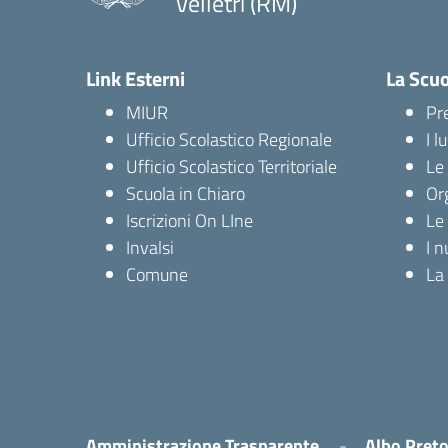
Velletri (RM)
Link Esterni
La Scu
MIUR
Pr
Ufficio Scolastico Regionale
I l
Ufficio Scolastico Territoriale
Le 
Scuola in Chiaro
Or
Iscrizioni On LIne
Le
Invalsi
I n
Comune
La 
Amministrazione Trasparente
Albo Preto