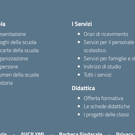
ola
I Servizi
esentazione
Orari di ricevimento
uoghi della scuola
Servizi per il personale
carte della scuola
scolastico
ganizzazione
Servizi per famiglie e 
 persone
Indirizzi di studio
umeri della scuola
Tutti i servizi
storia
Didattica
Offerta formativa
Le schede didattiche
I progetti delle classi
rio
AVCP XML
Bacheca Sindacale
Privacy 