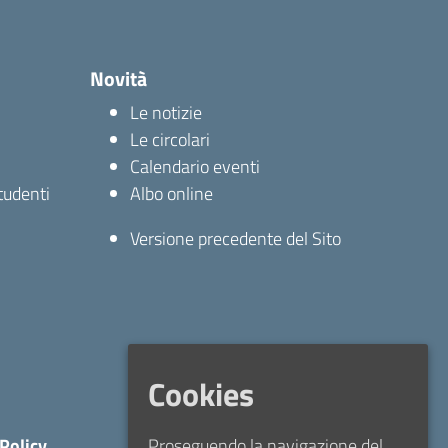
Novità
Le notizie
Le circolari
Calendario eventi
studenti
Albo online
Versione precedente del Sito
Cookies
Proseguendo la navigazione del
Policy
Seguici su: